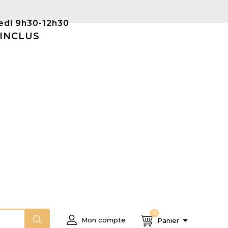
Samedi 9h30-12h30
 INCLUS
0

Mon compte
Panier