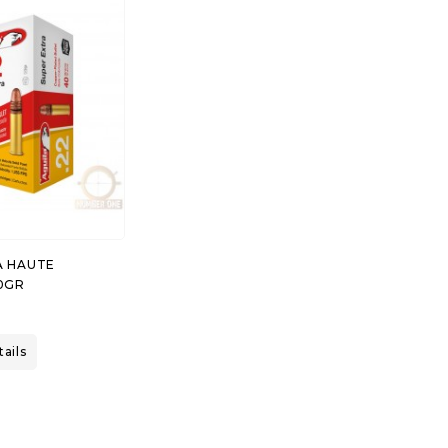
A HAUTE
0GR
tails