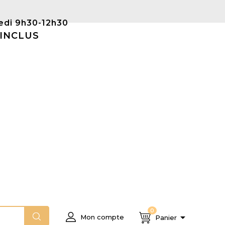
Samedi 9h30-12h30
 INCLUS
0

Mon compte
Panier