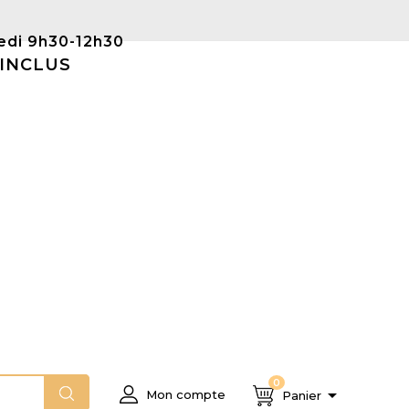
Samedi 9h30-12h30
 INCLUS
0

Mon compte
Panier