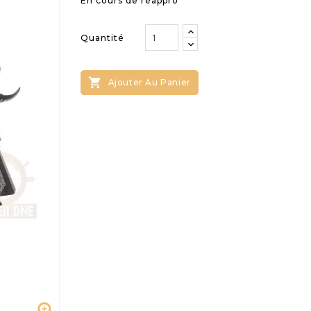
En cours de réappro
Quantité

Ajouter Au Panier