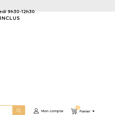
Samedi 9h30-12h30
 INCLUS
0

Mon compte
Panier