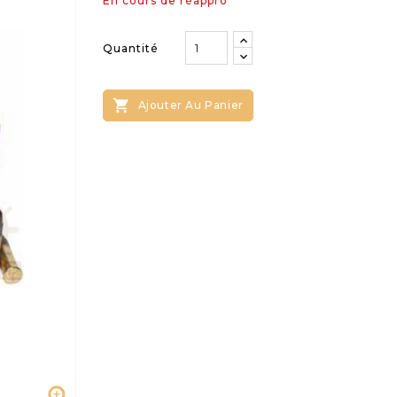
En cours de réappro
Quantité

Ajouter Au Panier