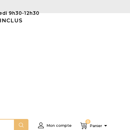
Samedi 9h30-12h30
 INCLUS
0

Mon compte
Panier